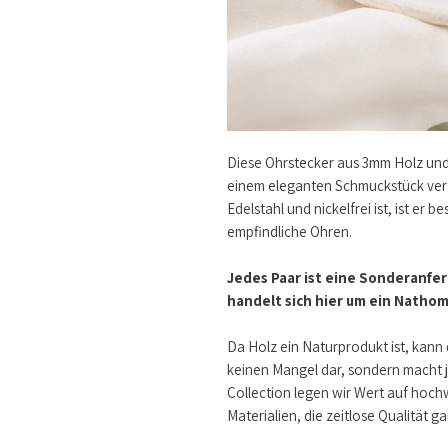
Diese Ohrstecker aus 3mm Holz und 
einem eleganten Schmuckstück vera
Edelstahl und nickelfrei ist, ist er b
empfindliche Ohren.
Jedes Paar ist eine Sonderanfert
handelt sich hier um ein Natho
Da Holz ein Naturprodukt ist, kann d
keinen Mangel dar, sondern macht j
Collection legen wir Wert auf hoch
Materialien, die zeitlose Qualität g