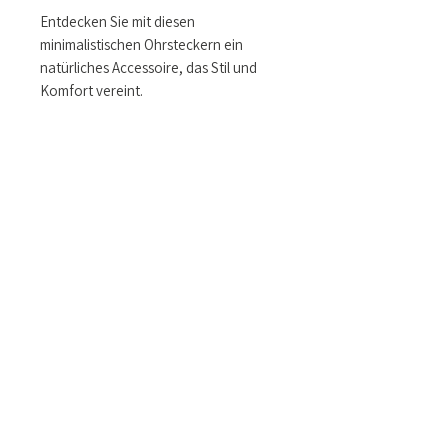
Entdecken Sie mit diesen
minimalistischen Ohrsteckern ein
natürliches Accessoire, das Stil und
Komfort vereint.
Größe & Maße
Materialinfo
Stärke ca. 3mm
3mm Plywood / 3mm Acryl
Hacken: Chirurgischer Edelstahl
Bild hochladen
Upload It
Senden