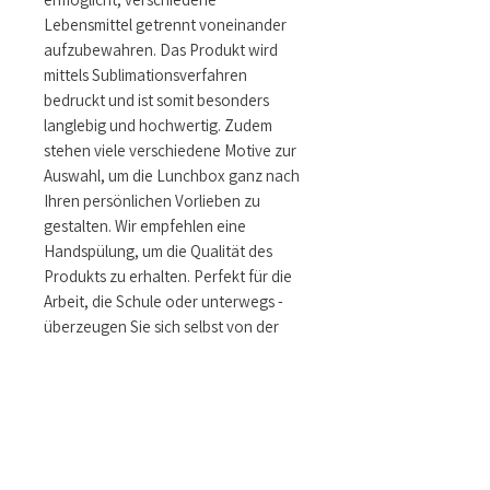
Lebensmittel getrennt voneinander 
aufzubewahren. Das Produkt wird 
mittels Sublimationsverfahren 
bedruckt und ist somit besonders 
langlebig und hochwertig. Zudem 
stehen viele verschiedene Motive zur 
Auswahl, um die Lunchbox ganz nach 
Ihren persönlichen Vorlieben zu 
gestalten. Wir empfehlen eine 
Handspülung, um die Qualität des 
Produkts zu erhalten. Perfekt für die 
Arbeit, die Schule oder unterwegs - 
überzeugen Sie sich selbst von der 
praktischen Lunchbox mit 
Unterteilung!
Größe & Maße
Abmessung ca. 180 x 120 x 60 mm