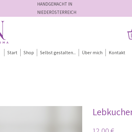
HANDGEMACHT IN
NIEDERÖSTERREICH
Start
Shop
Selbst gestalten...
Über mich
Kontakt
Lebkuchen
Preis
12,00 €