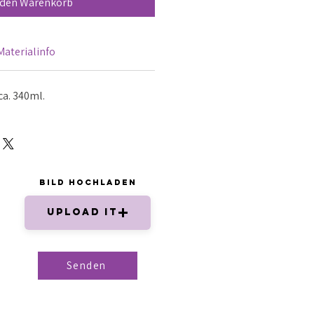
 den Warenkorb
Materialinfo
ca. 340ml.
Bild hochladen
Upload It
Senden