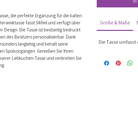
In
se, die perfekte Ergänzung für die kalten
Größe & Maße
eramiktasse fasst 340ml und verfügt über
Design. Die Tasse ist beidseitig bedruckt
n des Besitzers personalisierbar. Dank
Die Tasse umfasst 
esonders langlebig und behält seine
hen Spülvorgängen. Genießen Sie Ihren
unserer Lebkuchen-Tasse und verbreiten Sie
ng.