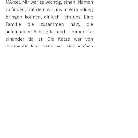
MArcel. Mir war es wichtig, einen  Namen 
zu finden, mit dem wir uns in Verbindung 
bringen können, einfach  ein uns. Eine 
Familie die zusammen hält, die 
aufeinander Acht gibt und  immer für 
einander da ist. Die Katze war von 
vornherein klar, denn wir  sind einfach 
Katzenmenschen und lieben unsere 
beiden Stubentiger. 
Tja und nun gehe ich meinen Weg! Neue 
Produkte, neues Auftreten, neue 
Aufträge, neue Farben,.... Weg von dem 
voreingenommenen. 
Und ich bin glücklich damit! 