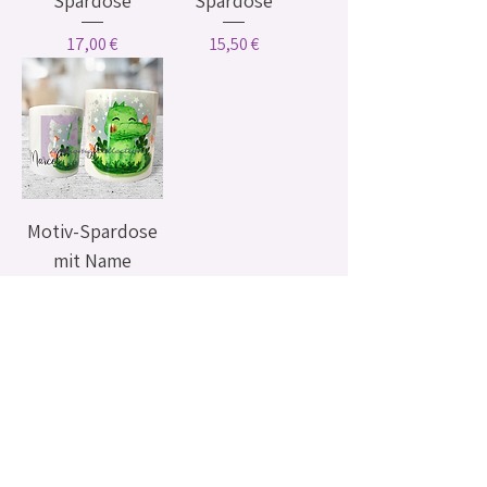
Spardose
Spardose
Preis
Preis
17,00 €
15,50 €
Motiv-Spardose
mit Name
Preis
15,50 €
AGB & Impressum
@NathomaCollection 2026