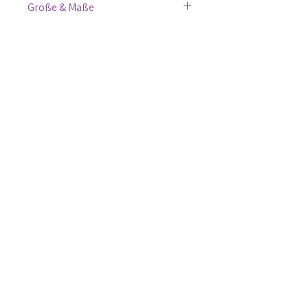
Größe & Maße
Höhe ca. 12cm
Materialinfo
Durchmesser ca. 6-8cm
Glas mit organischer
Beschichtung
Bild hochladen
Upload It
Senden
AGB & Impressum