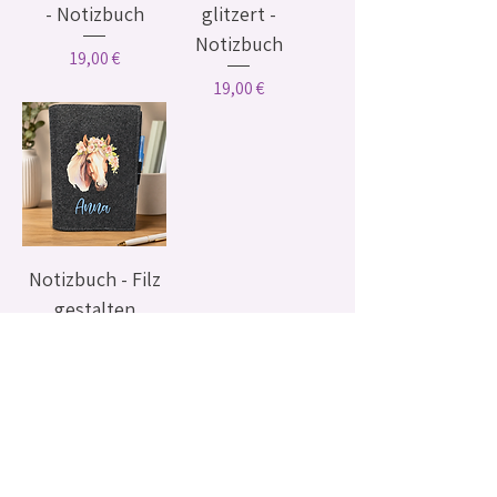
- Notizbuch
glitzert -
Notizbuch
Preis
19,00 €
Preis
19,00 €
Notizbuch - Filz
gestalten
Preis
18,00 €
AGB & Impressum